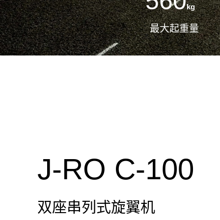
560
kg
最大起重量
J-RO C-100
双座串列式旋翼机